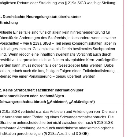
möglichen Reform oder Streichung von § 219a StGB wie folgt Stellung:
1. Durchdachte Neuregelung statt überhasteter
Streichung
Aktuelle Einzelfälle sind für sich allein kein hinreichender Grund für
überstürzte Änderungen des Strafrechts, insbesondere wenn einzelne
Vorschriften – wie § 219a StGB – Teil eines kompromisshaften, aber in
sich abgestimmten Gesamtkonzepts für ein bestimmtes Sachproblem
sind. Wenn jedoch eine inhaltlich zweifelhafte Vorschrift auch durch
restriktive Interpretation nicht auf einen akzeptablen Kern zurückgeführt
werden kann, muss nötigenfalls der Gesetzgeber tätig werden. Dabei
sollten jedoch auch die langfristigen Folgen einer Entkriminalisierung –
ebenso wie einer Pönalisierung – genau überlegt werden.
2. Keine Strafbarkeit sachlicher Information über
tatbestandslosen oder rechtmäßigen
Schwangerschaftsabbruch („Anbieten“, „Ankündigen“)
§ 219a StGB verbietet u.a. das Anbieten und Ankündigen von Diensten
zur Vornahme oder Förderung eines Schwangerschaftsabbruchs. Die
Strafnorm unterscheidet hierbei nicht zwischen der nach § 218 StGB
strafbaren Abtreibung, dem durch medizinische oder kriminologische
Indikation gerechtfertigten (§ 218a Abs. 2 und 3 StGB)