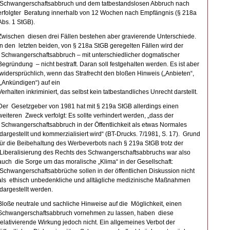
Schwangerschaftsabbruch und dem tatbestandslosen Abbruch nach
erfolgter Beratung innerhalb von 12 Wochen nach Empfängnis (§ 218a
Abs. 1 StGB).
Zwischen diesen drei Fällen bestehen aber gravierende Unterschiede.
In den letzten beiden, von § 218a StGB geregelten Fällen wird der
Schwangerschaftsabbruch – mit unterschiedlicher dogmatischer
Begründung – nicht bestraft. Daran soll festgehalten werden. Es ist aber
widersprüchlich, wenn das Strafrecht den bloßen Hinweis („Anbieten“,
„Ankündigen“) auf ein
Verhalten inkriminiert, das selbst kein tatbestandliches Unrecht darstellt.
Der Gesetzgeber von 1981 hat mit § 219a StGB allerdings einen
weiteren Zweck verfolgt: Es sollte verhindert werden, „dass der
Schwangerschaftsabbruch in der Öffentlichkeit als etwas Normales
dargestellt und kommerzialisiert wird“ (BT-Drucks. 7/1981, S. 17). Grund
für die Beibehaltung des Werbeverbots nach § 219a StGB trotz der
Liberalisierung des Rechts des Schwangerschaftsabbruchs war also
auch die Sorge um das moralische „Klima“ in der Gesellschaft:
Schwangerschaftsabbrüche sollen in der öffentlichen Diskussion nicht
als ethisch unbedenkliche und alltägliche medizinische Maßnahmen
dargestellt werden.
Bloße neutrale und sachliche Hinweise auf die Möglichkeit, einen
Schwangerschaftsabbruch vornehmen zu lassen, haben diese
relativierende Wirkung jedoch nicht. Ein allgemeines Verbot der