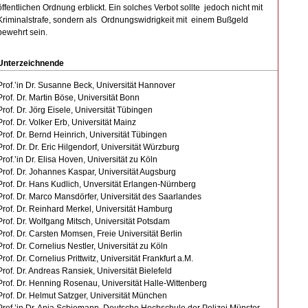
öffentlichen Ordnung erblickt. Ein solches Verbot sollte jedoch nicht mit
Kriminalstrafe, sondern als Ordnungswidrigkeit mit einem Bußgeld
bewehrt sein.
Unterzeichnende
Prof.’in Dr. Susanne Beck, Universität Hannover
Prof. Dr. Martin Böse, Universität Bonn
Prof. Dr. Jörg Eisele, Universität Tübingen
Prof. Dr. Volker Erb, Universität Mainz
Prof. Dr. Bernd Heinrich, Universität Tübingen
Prof. Dr. Dr. Eric Hilgendorf, Universität Würzburg
Prof.’in Dr. Elisa Hoven, Universität zu Köln
Prof. Dr. Johannes Kaspar, Universität Augsburg
Prof. Dr. Hans Kudlich, Unversität Erlangen-Nürnberg
Prof. Dr. Marco Mansdörfer, Universität des Saarlandes
Prof. Dr. Reinhard Merkel, Universität Hamburg
Prof. Dr. Wolfgang Mitsch, Universität Potsdam
Prof. Dr. Carsten Momsen, Freie Universität Berlin
Prof. Dr. Cornelius Nestler, Universität zu Köln
Prof. Dr. Cornelius Prittwitz, Universität Frankfurt a.M.
Prof. Dr. Andreas Ransiek, Universität Bielefeld
Prof. Dr. Henning Rosenau, Universität Halle-Wittenberg
Prof. Dr. Helmut Satzger, Universität München