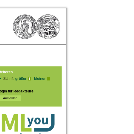
eiteres
Schrift:
größer
kleiner
ogin für Redakteure