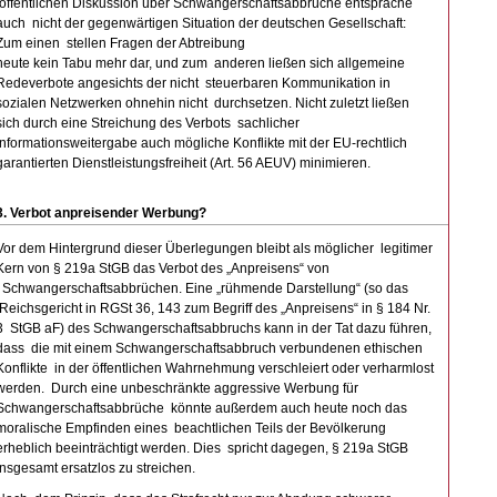
öffentlichen Diskussion über Schwangerschaftsabbrüche entspräche
auch nicht der gegenwärtigen Situation der deutschen Gesellschaft:
Zum einen stellen Fragen der Abtreibung
heute kein Tabu mehr dar, und zum anderen ließen sich allgemeine
Redeverbote angesichts der nicht steuerbaren Kommunikation in
sozialen Netzwerken ohnehin nicht durchsetzen. Nicht zuletzt ließen
sich durch eine Streichung des Verbots sachlicher
Informationsweitergabe auch mögliche Konflikte mit der EU-rechtlich
garantierten Dienstleistungsfreiheit (Art. 56 AEUV) minimieren.
3. Verbot anpreisender Werbung?
Vor dem Hintergrund dieser Überlegungen bleibt als möglicher legitimer
Kern von § 219a StGB das Verbot des „Anpreisens“ von
Schwangerschaftsabbrüchen. Eine „rühmende Darstellung“ (so das
Reichsgericht in RGSt 36, 143 zum Begriff des „Anpreisens“ in § 184 Nr.
3 StGB aF) des Schwangerschaftsabbruchs kann in der Tat dazu führen,
dass die mit einem Schwangerschaftsabbruch verbundenen ethischen
Konflikte in der öffentlichen Wahrnehmung verschleiert oder verharmlost
werden. Durch eine unbeschränkte aggressive Werbung für
Schwangerschaftsabbrüche könnte außerdem auch heute noch das
moralische Empfinden eines beachtlichen Teils der Bevölkerung
erheblich beeinträchtigt werden. Dies spricht dagegen, § 219a StGB
insgesamt ersatzlos zu streichen.