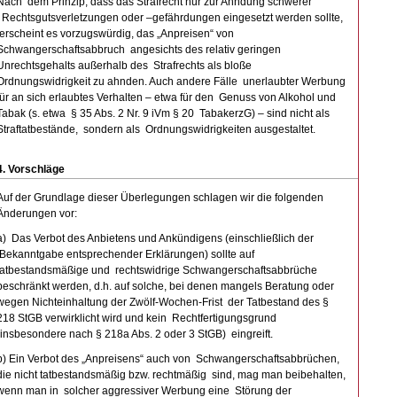
Nach dem Prinzip, dass das Strafrecht nur zur Ahndung schwerer
Rechtsgutsverletzungen oder –gefährdungen eingesetzt werden sollte,
erscheint es vorzugswürdig, das „Anpreisen“ von
Schwangerschaftsabbruch angesichts des relativ geringen
Unrechtsgehalts außerhalb des Strafrechts als bloße
Ordnungswidrigkeit zu ahnden. Auch andere Fälle unerlaubter Werbung
für an sich erlaubtes Verhalten – etwa für den Genuss von Alkohol und
Tabak (s. etwa § 35 Abs. 2 Nr. 9 iVm § 20 TabakerzG) – sind nicht als
Straftatbestände, sondern als Ordnungswidrigkeiten ausgestaltet.
4. Vorschläge
Auf der Grundlage dieser Überlegungen schlagen wir die folgenden
Änderungen vor:
a) Das Verbot des Anbietens und Ankündigens (einschließlich der
Bekanntgabe entsprechender Erklärungen) sollte auf
tatbestandsmäßige und rechtswidrige Schwangerschaftsabbrüche
beschränkt werden, d.h. auf solche, bei denen mangels Beratung oder
wegen Nichteinhaltung der Zwölf-Wochen-Frist der Tatbestand des §
218 StGB verwirklicht wird und kein Rechtfertigungsgrund
(insbesondere nach § 218a Abs. 2 oder 3 StGB) eingreift.
b) Ein Verbot des „Anpreisens“ auch von Schwangerschaftsabbrüchen,
die nicht tatbestandsmäßig bzw. rechtmäßig sind, mag man beibehalten,
wenn man in solcher aggressiver Werbung eine Störung der