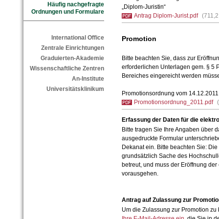
Häufig nachgefragte
„Diplom-Juristin“
Ordnungen und Formulare
Antrag Diplom-Jurist.pdf
(711,
International Office
Promotion
Zentrale Einrichtungen
Bitte beachten Sie, dass zur Eröffn
Graduierten-Akademie
erforderlichen Unterlagen gem. § 5 
Wissenschaftliche Zentren
Bereiches eingereicht werden müss
An-Institute
Universitätsklinikum
Promotionsordnung vom 14.12.2011
Promotionsordnung_2011.pdf
Erfassung der Daten für die elekt
Bitte tragen Sie Ihre Angaben über 
ausgedruckte Formular unterschriebe
Dekanat ein. Bitte beachten Sie: Die
grundsätzlich Sache des Hochschulle
betreut, und muss der Eröffnung der
vorausgehen.
Antrag auf Zulassung zur Promotio
Um die Zulassung zur Promotion zu
Ihre E-Mail-Adresse ein
, die Sie in 