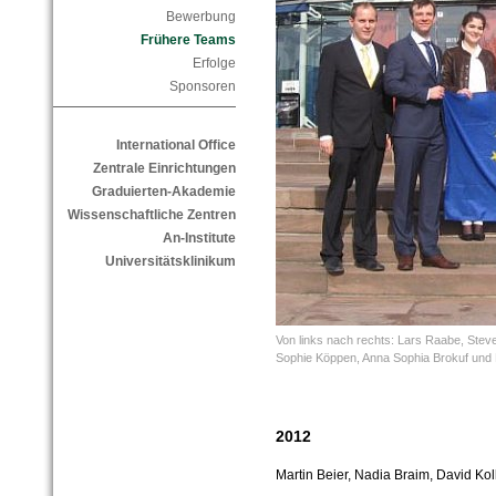
Bewerbung
Frühere Teams
Erfolge
Sponsoren
International Office
Zentrale Einrichtungen
Graduierten-Akademie
Wissenschaftliche Zentren
An-Institute
Universitätsklinikum
Von links nach rechts: Lars Raabe, Stev
Sophie Köppen, Anna Sophia Brokuf und 
2012
Martin Beier, Nadia Braim, David Ko