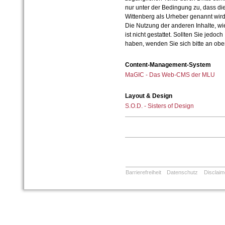
nur unter der Bedingung zu, dass die
Wittenberg als Urheber genannt wird
Die Nutzung der anderen Inhalte, wie
ist nicht gestattet. Sollten Sie jedo
haben, wenden Sie sich bitte an ob
Content-Management-System
MaGIC - Das Web-CMS der MLU
Layout & Design
S.O.D. - Sisters of Design
Barrierefreiheit
Datenschutz
Disclaim