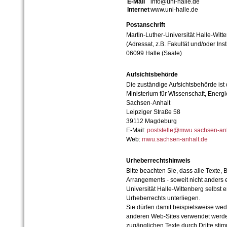
E-Mail
info@uni-halle.de
Internet
www.uni-halle.de
Postanschrift
Martin-Luther-Universität Halle-Witt
(Adressat, z.B. Fakultät und/oder Inst
06099 Halle (Saale)
Aufsichtsbehörde
Die zuständige Aufsichtsbehörde ist
Ministerium für Wissenschaft, Ener
Sachsen-Anhalt
Leipziger Straße 58
39112 Magdeburg
E-Mail:
poststelle@mwu.sachsen-anh
Web:
mwu.sachsen-anhalt.de
Urheberrechtshinweis
Bitte beachten Sie, dass alle Texte, 
Arrangements - soweit nicht anders er
Universität Halle-Wittenberg selbst 
Urheberrechts unterliegen.
Sie dürfen damit beispielsweise wed
anderen Web-Sites verwendet werde
zugänglichen Texte durch Dritte sti