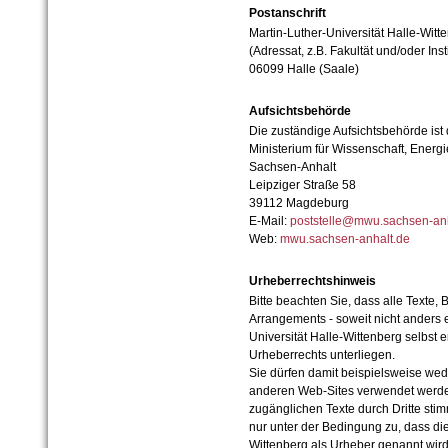
Postanschrift
Martin-Luther-Universität Halle-Witt
(Adressat, z.B. Fakultät und/oder Inst
06099 Halle (Saale)
Aufsichtsbehörde
Die zuständige Aufsichtsbehörde ist
Ministerium für Wissenschaft, Ener
Sachsen-Anhalt
Leipziger Straße 58
39112 Magdeburg
E-Mail:
poststelle@mwu.sachsen-anh
Web:
mwu.sachsen-anhalt.de
Urheberrechtshinweis
Bitte beachten Sie, dass alle Texte, 
Arrangements - soweit nicht anders er
Universität Halle-Wittenberg selbst 
Urheberrechts unterliegen.
Sie dürfen damit beispielsweise wed
anderen Web-Sites verwendet werde
zugänglichen Texte durch Dritte sti
nur unter der Bedingung zu, dass die
Wittenberg als Urheber genannt wird