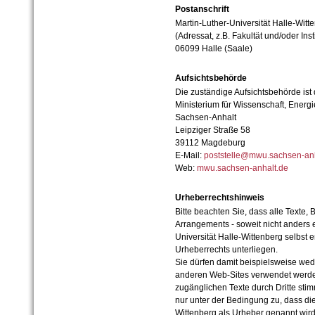
Postanschrift
Martin-Luther-Universität Halle-Witt
(Adressat, z.B. Fakultät und/oder Inst
06099 Halle (Saale)
Aufsichtsbehörde
Die zuständige Aufsichtsbehörde ist
Ministerium für Wissenschaft, Ener
Sachsen-Anhalt
Leipziger Straße 58
39112 Magdeburg
E-Mail:
poststelle@mwu.sachsen-anh
Web:
mwu.sachsen-anhalt.de
Urheberrechtshinweis
Bitte beachten Sie, dass alle Texte, 
Arrangements - soweit nicht anders er
Universität Halle-Wittenberg selbst 
Urheberrechts unterliegen.
Sie dürfen damit beispielsweise wed
anderen Web-Sites verwendet werde
zugänglichen Texte durch Dritte sti
nur unter der Bedingung zu, dass die
Wittenberg als Urheber genannt wird