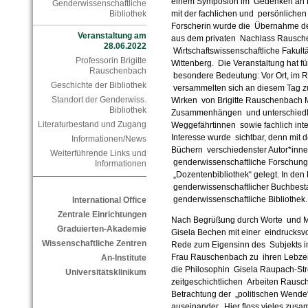
einem Symposion im Gedenken an B
Genderwissenschaftliche
Bibliothek
mit der fachlichen und persönlichen
Forscherin wurde die Übernahme der
Veranstaltung am
aus dem privaten Nachlass Rausche
28.06.2022
Wirtschaftswissenschaftliche Fakultä
Professorin Brigitte
Wittenberg. Die Veranstaltung hat fü
Rauschenbach
besondere Bedeutung: Vor Ort, im Ra
Geschichte der Bibliothek
versammelten sich an diesem Tag 
Standort der Genderwiss.
Wirken von Brigitte Rauschenbach 
Bibliothek
Zusammenhängen und unterschiedlic
Literaturbestand und Zugang
Weggefährtinnen sowie fachlich inte
Interesse wurde sichtbar, denn mit
Informationen/News
Büchern verschiedenster Autor*innen
Weiterführende Links und
genderwissenschaftliche Forschung, 
Informationen
„Dozentenbibliothek“ gelegt. In den 
genderwissenschaftlicher Buchbesta
genderwissenschaftliche Bibliothek.
International Office
Zentrale Einrichtungen
Nach Begrüßung durch Worte und Mu
Graduierten-Akademie
Gisela Bechen mit einer eindrucksvo
Wissenschaftliche Zentren
Rede zum Eigensinn des Subjekts im
Frau Rauschenbach zu ihren Lebzeiten
An-Institute
die Philosophin Gisela Raupach-Strey
Universitätsklinikum
zeitgeschichtlichen Arbeiten Rausch
Betrachtung der „politischen Wende“
auseinander. Hier floss vieles zusa