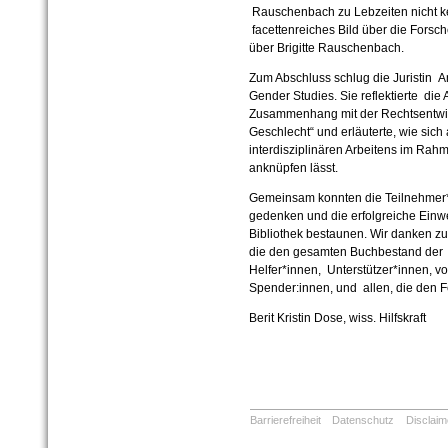
Rauschenbach zu Lebzeiten nicht k
facettenreiches Bild über die Forsc
über Brigitte Rauschenbach.
Zum Abschluss schlug die Juristin A
Gender Studies. Sie reflektierte di
Zusammenhang mit der Rechtsentwi
Geschlecht“ und erläuterte, wie si
interdisziplinären Arbeitens im Ra
anknüpfen lässt.
Gemeinsam konnten die Teilnehmer*i
gedenken und die erfolgreiche Einw
Bibliothek bestaunen. Wir danken z
die den gesamten Buchbestand der Uni
Helfer*innen, Unterstützer*innen, vo
Spender:innen, und allen, die den F
Berit Kristin Dose, wiss. Hilfskraft
Barrierefreiheit
Datenschutz
Disclaim