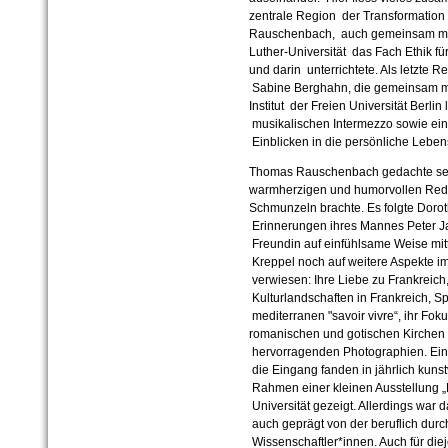
zentrale Region der Transformation u
Rauschenbach, auch gemeinsam mit 
Luther-Universität das Fach Ethik f
und darin unterrichtete. Als letzte R
Sabine Berghahn, die gemeinsam mi
Institut der Freien Universität Berl
musikalischen Intermezzo sowie eine
Einblicken in die persönliche Lebe
Thomas Rauschenbach gedachte sein
warmherzigen und humorvollen Rede
Schmunzeln brachte. Es folgte Dorot
Erinnerungen ihres Mannes Peter J
Freundin auf einfühlsame Weise mitte
Kreppel noch auf weitere Aspekte i
verwiesen: Ihre Liebe zu Frankreich
Kulturlandschaften in Frankreich, S
mediterranen "savoir vivre“, ihr Fok
romanischen und gotischen Kirchen
hervorragenden Photographien. Eine
die Eingang fanden in jährlich kunst
Rahmen einer kleinen Ausstellung 
Universität gezeigt. Allerdings war
auch geprägt von der beruflich dur
Wissenschaftler*innen. Auch für diej