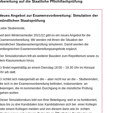
rbereitung auf die Staatliche Pflichtfachprüfung
Neues Angebot zur Examensvorbereitung: Simulation der
mündlichen Staatsprüfung
Liebe Studierende,
seit dem Wintersemester 2021/22 gibt es ein neues Angebot für die
Examensvorbereitung. Wir werden mit Ihnen die Situation der
mündlichen Staatsexamensprüfung simulieren. Damit werden die
umfangreichen Examensvorbereitungsangebote ergänzt.
Der Simulationskurs tritt als weiterer Baustein zum Repetitorium sowie zu
dem Klausurenkurs hinzu.
Er findet regelmäßig an einem Dienstag 18:00 – 19.30 Uhr im Hörsaal
XIV a/b statt.
Er richtet sich naturgemäß an die – aber nicht nur an die – Studierenden,
die sich in der Examensvorbereitung befinden, insbesondere an
diejenigen, die im kommenden Durchgang in die mündliche Prüfung
gehen wollen.
Dieser Simulationskurs lebt von Ihrer Beteiligung, weil er so funktioniert,
dass bis zu drei Kandidaten bzw. Kandidatinnen sich bei einer Kollegin
oder einem Kollegen melden und von diesem dann wie im echten