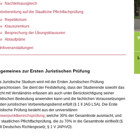
Nachteilsausgleich
Vorbereitung auf die Staatliche Pflichtfachprüfung
Repetitorium
Klausurenkurs
Besprechung der Übungsklausuren
W
Ablaufpläne
Infoveranstaltungen
L
lgemeines zur Ersten Juristischen Prüfung
 Juristische Studium wird mit der Ersten Juristischen Prüfung
eschlossen. Sie dient der Feststellung, dass der Studierende sowohl das
ht mit Verständnis erfassen als auch unter Berücksichtigung seiner
aktischen Bedeutung anwenden kann und die fachlichen Voraussetzungen
 den juristischen Vorbereitungsdienst erfüllt (§ 1 II JAG LSA). Die Erste
istische Prüfung besteht aus der universitären
hwerpunktbereichsprüfung
, welche 30% der Gesamtnote ausmacht, und
 staatlichen Pflichtfachprüfung, die zu 70% in die Gesamtnote einfließt (§
II Deutsches Richtergesetz; § 1 V JAPrVO).