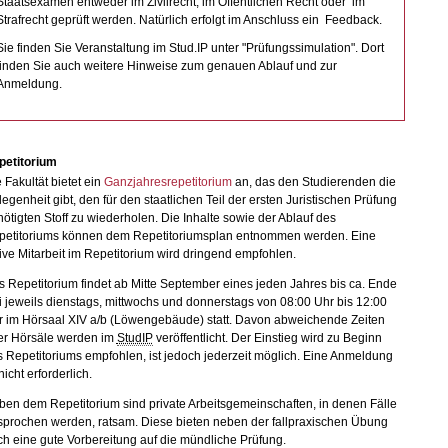
Staatsexamen entweder im Zivilrecht, im Öffentlichen Recht oder im
Strafrecht geprüft werden. Natürlich erfolgt im Anschluss ein Feedback.
Sie finden Sie Veranstaltung im Stud.IP unter "Prüfungssimulation". Dort
finden Sie auch weitere Hinweise zum genauen Ablauf und zur
Anmeldung.
petitorium
 Fakultät bietet ein
Ganzjahresrepetitorium
an, das den Studierenden die
egenheit gibt, den für den staatlichen Teil der ersten Juristischen Prüfung
ötigten Stoff zu wiederholen. Die Inhalte sowie der Ablauf des
petitoriums können dem Repetitoriumsplan entnommen werden. Eine
ive Mitarbeit im Repetitorium wird dringend empfohlen.
 Repetitorium findet ab Mitte September eines jeden Jahres bis ca. Ende
i jeweils dienstags, mittwochs und donnerstags von 08:00 Uhr bis 12:00
r im Hörsaal XIV a/b (Löwengebäude) statt. Davon abweichende Zeiten
er Hörsäle werden im
StudIP
veröffentlicht. Der Einstieg wird zu Beginn
 Repetitoriums empfohlen, ist jedoch jederzeit möglich. Eine Anmeldung
 nicht erforderlich.
en dem Repetitorium sind private Arbeitsgemeinschaften, in denen Fälle
sprochen werden, ratsam. Diese bieten neben der fallpraxischen Übung
h eine gute Vorbereitung auf die mündliche Prüfung.