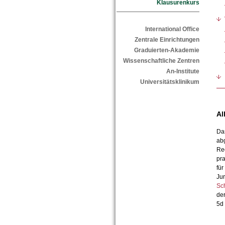
Klausurenkurs
International Office
Zentrale Einrichtungen
Graduierten-Akademie
Wissenschaftliche Zentren
An-Institute
Universitätsklinikum
Al
Das
abg
Rec
pr
für
Jur
Sc
der
5d 