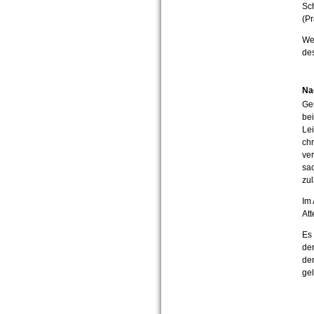
Sch
(Pr
Wei
de
Na
Gem
bei
Lei
ch
ve
sa
zu
Im 
Att
Es 
der
de
ge