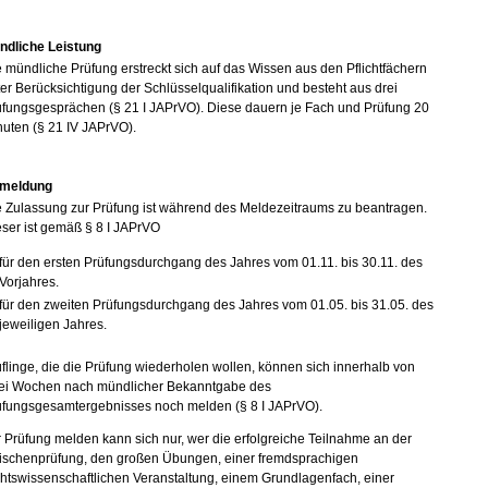
ndliche Leistung
 mündliche Prüfung erstreckt sich auf das Wissen aus den Pflichtfächern
er Berücksichtigung der Schlüsselqualifikation und besteht aus drei
üfungsgesprächen (§ 21 I JAPrVO). Diese dauern je Fach und Prüfung 20
uten (§ 21 IV JAPrVO).
meldung
e Zulassung zur Prüfung ist während des Meldezeitraums zu beantragen.
ser ist gemäß § 8 I JAPrVO
für den ersten Prüfungsdurchgang des Jahres vom 01.11. bis 30.11. des
Vorjahres.
für den zweiten Prüfungsdurchgang des Jahres vom 01.05. bis 31.05. des
jeweiligen Jahres.
flinge, die die Prüfung wiederholen wollen, können sich innerhalb von
ei Wochen nach mündlicher Bekanntgabe des
üfungsgesamtergebnisses noch melden (§ 8 I JAPrVO).
 Prüfung melden kann sich nur, wer die erfolgreiche Teilnahme an der
ischenprüfung, den großen Übungen, einer fremdsprachigen
htswissenschaftlichen Veranstaltung, einem Grundlagenfach, einer