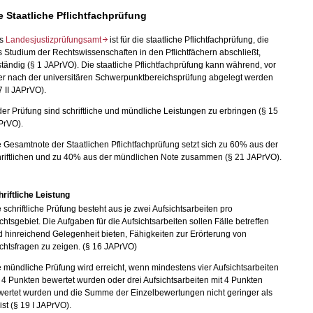
e Staatliche Pflichtfachprüfung
s
Landesjustizprüfungsamt
ist für die staatliche Pflichtfachprüfung
, die
 Studium der Rechtswissenschaften in den Pflichtfächern abschließt,
tändig (§ 1 JAPrVO). Die staatliche Pflichtfachprüfung
kann während, vor
er nach der universitären Schwerpunktbereichsprüfung abgelegt werden
7 II JAPrVO).
der Prüfung sind schriftliche und mündliche Leistungen zu erbringen (§ 15
PrVO).
 Gesamtnote der Staatlichen Pflichtfachprüfung setzt sich zu 60% aus der
hriftlichen und zu 40% aus der mündlichen Note zusammen (§ 21 JAPrVO).
riftliche Leistung
 schriftliche Prüfung besteht aus je zwei Aufsichtsarbeiten pro
htsgebiet. Die Aufgaben für die Aufsichtsarbeiten sollen Fälle betreffen
 hinreichend Gelegenheit bieten, Fähigkeiten zur Erörterung von
chtsfragen zu zeigen. (§ 16 JAPrVO)
 mündliche Prüfung wird erreicht, wenn mindestens vier Aufsichtsarbeiten
 4 Punkten bewertet wurden oder drei Aufsichtsarbeiten mit 4 Punkten
wertet wurden und die Summe der Einzelbewertungen nicht geringer als
ist (§ 19 I JAPrVO).