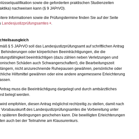
lüsselqualifikation sowie die geforderten praktischen Studienzeiten
aktika) nachweisen kann (§ 9 JAPrVO).
tere Informationen sowie die Prüfungstermine finden Sie auf der Seite
s
Landesjustizprüfungsamtes
.
chteilsausgleich
äß § 5 JAPrVO soll das Landesjustizprüfungsamt auf schriftlichen Antrag
 Behinderungen oder körperlichen Beeinträchtigungen, die die
stungsfähigkeit beeinträchtigen (dazu zählen neben Verletzungen und
ronischen Schäden auch Schwangerschaften!), die Bearbeitungszeit
rlängern, nicht anzurechnende Ruhepausen gewähren, persönliche oder
chliche Hilfsmittel gewähren oder eine andere angemessene Erleichterung
lassen.
Antrag muss die Beeinträchtigung dargelegt und durch amtsärztliches
est belegt werden.
wird empfohlen, diesen Antrag möglichst rechtzeitig zu stellen, damit nach
 Vorabauskunft des Landesjustizprüfungsamtes die Vorbereitung unter
n späteren Bedingungen geschehen kann. Die bewilligten Erleichterungen
lten auch bei der Teilnahme am Klausurenkurs.