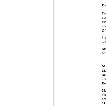
Di
Da
das
zus
od
(§ 
In 
JA
Die
sc
Sch
Die
Rec
und
Re
Die
mit
be
21 