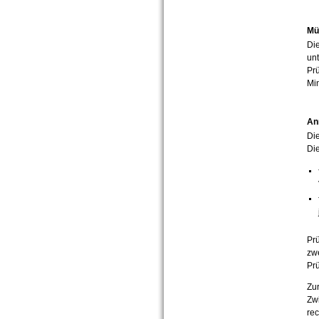
Mü
Die
unt
Pr
Min
An
Di
Die
Prü
zw
Pr
Zur
Zw
rec