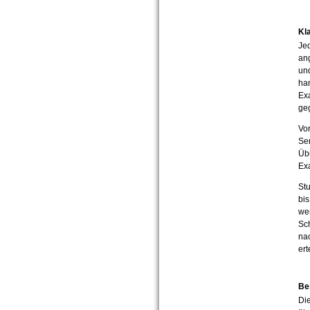
Kl
Je
ang
und
ha
Ex
ge
Vor
Se
Üb
Ex
Stu
bis
we
Sch
na
ert
Be
Di