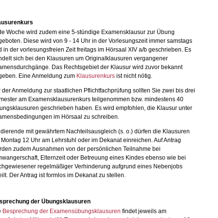
ausurenkurs
de Woche wird zudem eine 5-stündige Examensklausur zur Übung
eboten. Diese wird von 9 - 14 Uhr in der Vorlesungszeit immer samstags
 in der vorlesungsfreien Zeit freitags im Hörsaal XIV a/b geschrieben. Es
ndelt sich bei den Klausuren um Originalklausuren vergangener
amensdurchgänge. Das Rechtsgebiet der Klausur wird zuvor bekannt
geben. Eine Anmeldung zum
Klausurenkurs
ist nicht nötig.
 der Anmeldung zur staatlichen Pflichtfachprüfung sollten Sie zwei bis drei
mester am Examensklausurenkurs teilgenommen bzw. mindestens 40
ungsklausuren geschrieben haben. Es wird empfohlen, die Klausur unter
amensbedingungen im Hörsaal zu schreiben.
dierende mit gewährtem Nachteilsausgleich (s. o.) dürfen die Klausuren
 Montag 12 Uhr am Lehrstuhl oder im Dekanat einreichen. Auf Antrag
rden zudem Ausnahmen von der persönlichen Teilnahme bei
wangerschaft, Elternzeit oder Betreuung eines Kindes ebenso wie bei
chgewiesener regelmäßiger Verhinderung aufgrund eines Nebenjobs
eilt. Der Antrag ist formlos im Dekanat zu stellen.
sprechung der Übungsklausuren
e
Besprechung der Examensübungsklausuren
findet jeweils am