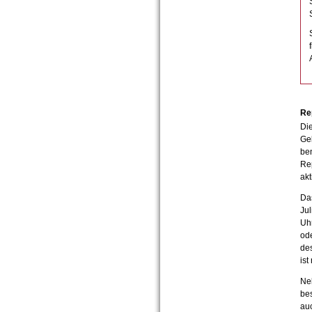
Re
Die
Gel
ben
Re
akt
Das
Jul
Uh
od
des
ist
Neb
be
auc