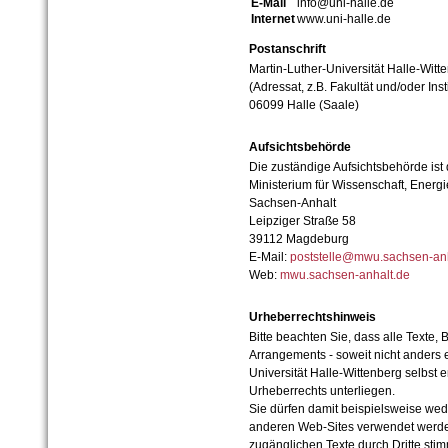
E-Mail
info@uni-halle.de
Internet
www.uni-halle.de
Postanschrift
Martin-Luther-Universität Halle-Witt
(Adressat, z.B. Fakultät und/oder Inst
06099 Halle (Saale)
Aufsichtsbehörde
Die zuständige Aufsichtsbehörde ist
Ministerium für Wissenschaft, Ener
Sachsen-Anhalt
Leipziger Straße 58
39112 Magdeburg
E-Mail:
poststelle@mwu.sachsen-anh
Web:
mwu.sachsen-anhalt.de
Urheberrechtshinweis
Bitte beachten Sie, dass alle Texte, 
Arrangements - soweit nicht anders er
Universität Halle-Wittenberg selbst 
Urheberrechts unterliegen.
Sie dürfen damit beispielsweise wed
anderen Web-Sites verwendet werde
zugänglichen Texte durch Dritte sti