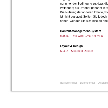
nur unter der Bedingung zu, dass die
Wittenberg als Urheber genannt wird
Die Nutzung der anderen Inhalte, wie
ist nicht gestattet. Sollten Sie jedo
haben, wenden Sie sich bitte an ob
Content-Management-System
MaGIC - Das Web-CMS der MLU
Layout & Design
S.O.D. - Sisters of Design
Barrierefreiheit
Datenschutz
Disclaim