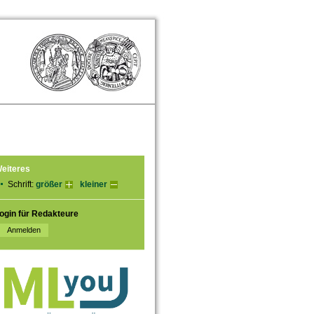
eiteres
Schrift:
größer
kleiner
ogin für Redakteure