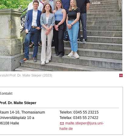
rstuhl Prof. Dr. Malte Stieper (2023)
Kontakt
Prof. Dr. Malte Stieper
Raum 14-16, Thomasianum
Telefon: 0345 55 23215
Universitätsplatz 10 a
Telefax: 0345 55 27422
06108 Halle
malte.stieper@jura.uni-
halle.de