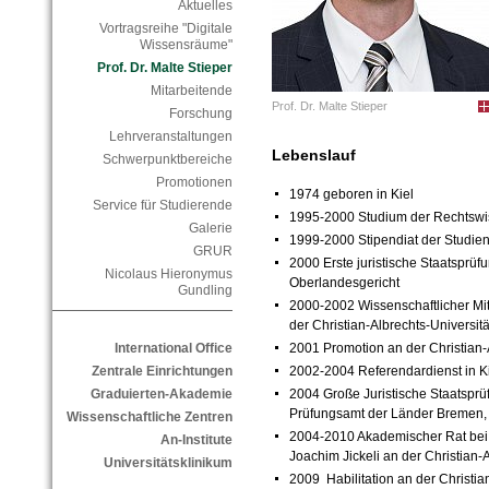
Aktuelles
Vortragsreihe "Digitale
Wissensräume"
Prof. Dr. Malte Stieper
Mitarbeitende
Prof. Dr. Malte Stieper
Forschung
Lehrveranstaltungen
Lebenslauf
Schwerpunktbereiche
Promotionen
1974 geboren in Kiel
Service für Studierende
1995-2000 Studium der Rechtswis
Galerie
1999-2000 Stipendiat der Studien
GRUR
2000 Erste juristische Staatsprü
Nicolaus Hieronymus
Oberlandesgericht
Gundling
2000-2002 Wissenschaftlicher Mita
der Christian-Albrechts-Universitä
2001 Promotion an der Christian-A
International Office
2002-2004 Referendardienst in Ki
Zentrale Einrichtungen
2004 Große Juristische Staatsp
Graduierten-Akademie
Prüfungsamt der Länder Bremen,
Wissenschaftliche Zentren
2004-2010 Akademischer Rat bei P
An-Institute
Joachim Jickeli an der Christian-A
Universitätsklinikum
2009 Habilitation an der Christian