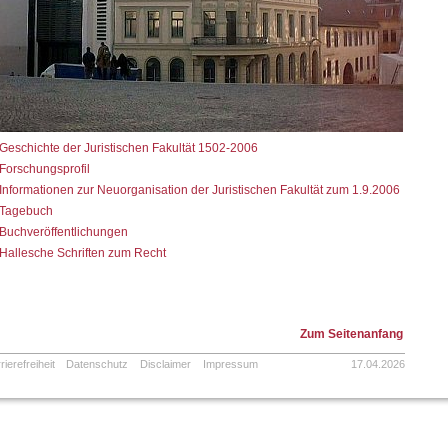
Geschichte der Juristischen Fakultät 1502-2006
Forschungsprofil
Informationen zur Neuorganisation der Juristischen Fakultät zum 1.9.2006
Tagebuch
Buchveröffentlichungen
Hallesche Schriften zum Recht
Zum Seitenanfang
rierefreiheit
Datenschutz
Disclaimer
Impressum
17.04.2026