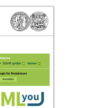
eiteres
Schrift:
größer
kleiner
ogin für Redakteure