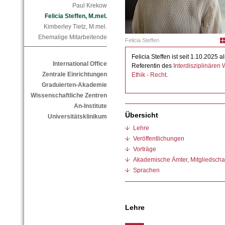
Paul Krekow
Felicia Steffen, M.mel.
Kimberley Tietz, M.mel.
Ehemalige Mitarbeitende
Felicia Steffen
Felicia Steffen ist seit 1.10.2025 
International Office
Referentin des
Interdisziplinären
Zentrale Einrichtungen
Ethik - Recht
.
Graduierten-Akademie
Wissenschaftliche Zentren
An-Institute
Übersicht
Universitätsklinikum
Lehre
Veröffentlichungen
Vorträge
Akademische Ämter, Mitgliedschaf
Sprachen
Lehre