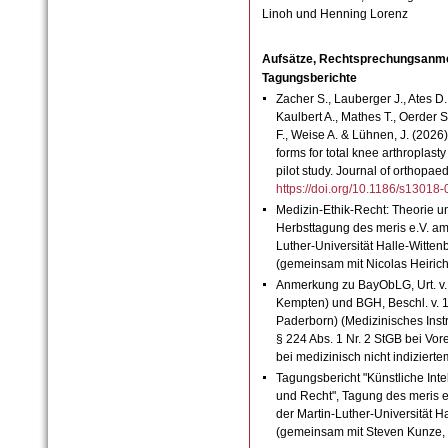
Linoh und Henning Lorenz
Aufsätze, Rechtsprechungsanm
Tagungsberichte
Zacher S., Lauberger J., Ates D.
Kaulbert A., Mathes T., Oerder S
F., Weise A. & Lühnen, J. (202
forms for total knee arthroplas
pilot study. Journal of orthopae
https://doi.org/10.1186/s1301
Medizin-Ethik-Recht: Theorie u
Herbsttagung des meris e.V. am
Luther-Universität Halle-Witte
(gemeinsam mit Nicolas Heirich
Anmerkung zu BayObLG, Urt. v.
Kempten) und BGH, Beschl. v. 
Paderborn) (Medizinisches Instr
§ 224 Abs. 1 Nr. 2 StGB bei Vo
bei medizinisch nicht indizierte
Tagungsbericht "Künstliche Inte
und Recht", Tagung des meris e
der Martin-Luther-Universität 
(gemeinsam mit Steven Kunze, 