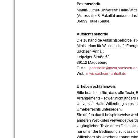
Postanschrift
Martin-Luther-Universität Halle-Witt
(Adressat, z.B. Fakultät und/oder Inst
06099 Halle (Saale)
Aufsichtsbehörde
Die zuständige Aufsichtsbehörde ist
Ministerium für Wissenschaft, Ener
Sachsen-Anhalt
Leipziger Straße 58
39112 Magdeburg
E-Mail:
poststelle@mwu.sachsen-anh
Web:
mwu.sachsen-anhalt.de
Urheberrechtshinweis
Bitte beachten Sie, dass alle Texte, 
Arrangements - soweit nicht anders er
Universität Halle-Wittenberg selbst 
Urheberrechts unterliegen.
Sie dürfen damit beispielsweise wed
anderen Web-Sites verwendet werde
zugänglichen Texte durch Dritte sti
nur unter der Bedingung zu, dass die
Wittenberg als Urheber genannt wird