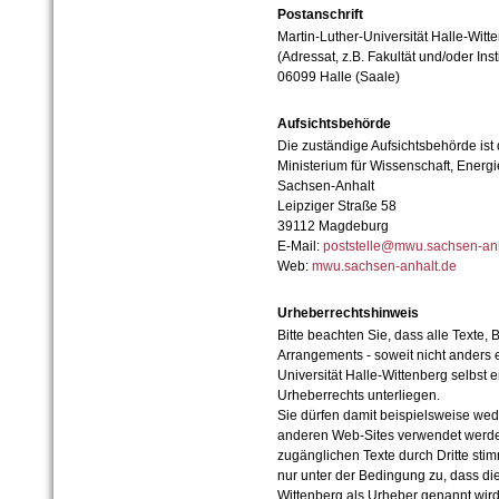
Postanschrift
Martin-Luther-Universität Halle-Witt
(Adressat, z.B. Fakultät und/oder Inst
06099 Halle (Saale)
Aufsichtsbehörde
Die zuständige Aufsichtsbehörde ist
Ministerium für Wissenschaft, Ener
Sachsen-Anhalt
Leipziger Straße 58
39112 Magdeburg
E-Mail:
poststelle@mwu.sachsen-anh
Web:
mwu.sachsen-anhalt.de
Urheberrechtshinweis
Bitte beachten Sie, dass alle Texte, 
Arrangements - soweit nicht anders er
Universität Halle-Wittenberg selbst 
Urheberrechts unterliegen.
Sie dürfen damit beispielsweise wed
anderen Web-Sites verwendet werde
zugänglichen Texte durch Dritte sti
nur unter der Bedingung zu, dass die
Wittenberg als Urheber genannt wird